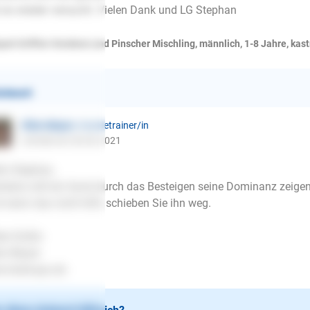
 es wieder versucht. Vielen Dank und LG Stephan
quet Griffon Vendeen und Pinscher Mischling, männlich, 1-8 Jahre, kast
ntwort
Ellen Mayer
| Hundetrainer/in
schrieb am 28.06.2021
lo Stephan,
stens will ein Hund durch das Besteigen seine Dominanz zeigen. 
 wenn das nicht hilft, schieben Sie ihn weg.
be Grüße
en Mayer
.lesloups.de