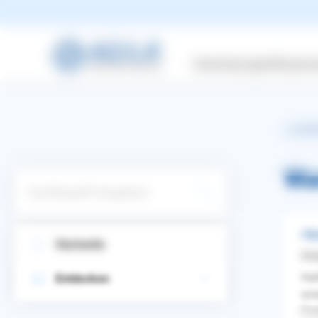
Versicherungen
Wissensw
zurüc
Wa
Suchbegriff eingeben
All
Startseite
Ste
Hal
Entdecken
uns
WhatsApp
Facebook
Twitter
Pinterest
Pro
ZURÜCK ZUR FRAGE