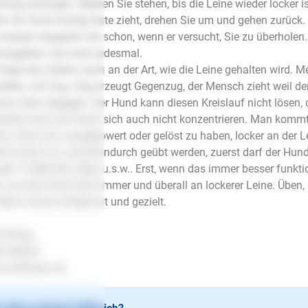
ining anfangen. Bleiben Sie stehen, bis die Leine wieder locker 
n Ihr Hund richtig feste zieht, drehen Sie um und gehen zurück.
besten reagieren Sie schon, wenn er versucht, Sie zu überhol
ückgehen und zwar jedesmal.
 liegt das Ziehen auch an der Art, wie die Leine gehalten wird. M
alten, mit Zug. Zug erzeugt Gegenzug, der Mensch zieht weil de
er mehr dagegen. Der Hund kann diesen Kreislauf nicht lösen,
stens kann ein Hund sich auch nicht konzentrieren. Man kommt
d, ohne sich ausgepowert oder gelöst zu haben, locker an der L
lte immer nur zwischendurch geübt werden, zuerst darf der Hun
der 10 Minuten üben u.s.w.. Erst, wenn das immer besser funktio
n und der Hund läuft immer und überall an lockerer Leine. Üben, 
dern immer entspannt und gezielt.
l Erfolg..
en Mayer
.lesloups.de