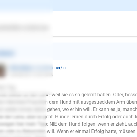
 mit Leine war schon schwierig
h fast 6 Monaten klappte es
n kam die zieherei gassy gehen wurde zum Marathon Lauf
ertes
Über uns
Services
chling, männlich, < 1 Jahr, kastriert
ntwort
Ellen Mayer
| Hundetrainer/in
schrieb am 15.09.2016
en Tag,
de ziehen an der Leine, weil sie es so gelernt haben. Oder, bess
n Herrchen/Frauchen dem Hund mit ausgestrecktem Arm überallh
h weiter immer dahin gehen, wo er hin will. Er kann es ja, ma
e der Leine, aber es geht. Hunde lernen durch Erfolg oder auch 
wegen hier mein Tipp: NIE dem Hund folgen, wenn er zieht, auc
E-Mail
en oder zu Bekannten will. Wenn er einmal Erfolg hatte, müssen