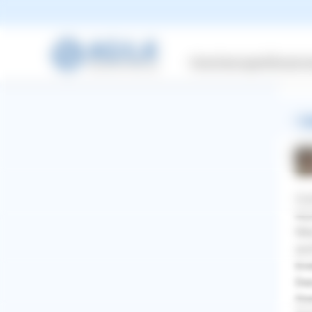
Das
Nac
Dan
Versicherungen
Wissensw
Mis
1 A
Gut
Hun
Wen
auc
End
Des
WhatsApp
Facebook
Twitter
Pinterest
lös
ZURÜCK ZUR FRAGE