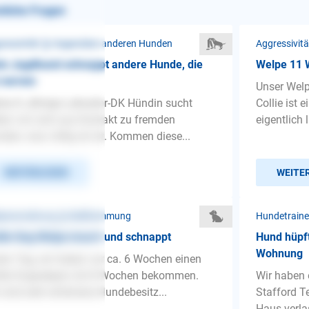
nliche Fragen
ressivität ❯ Gegenüber anderen Hunden
Aggressivit
n Jagdhund schnappt andere Hunde, die
Welpe 11 
 nerven
Unser Welp
ne 6- jährige Labrador-DK Hündin sucht
Collie ist 
ten von sich aus Kontakt zu fremden
eigentlich 
den, was völlig ok ist. Kommen diese...
WEITERLESEN
WEITE
penerziehung ❯ Beißhemmung
Hundetraine
tle Dog Welpe knurrt und schnappt
Hund hüpft
Wohnung
en Tag, wir haben vor ca. 6 Wochen einen
tle Dogwelpen mit 8 Wochen bekommen.
Wir haben 
 sind sehr erfahrene Hundebesitz...
Stafford T
Haus verla