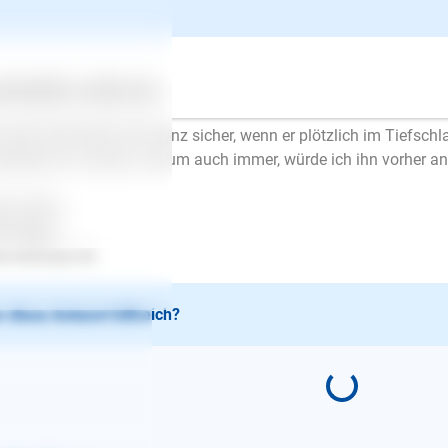
ntwort
Ellen Mayer
| Hundetrainer/in
schrieb am 12.02.2019
ertes
Über uns
Services
lo Ines,
 Hund erschreckt sich ganz sicher, wenn er plötzlich im Tiefschl
edingt tun müssen, warum auch immer, würde ich ihn vorher a
be Grüße
en Mayer
.lesloups.de
 diese Antwort hilfreich?
E-Mail