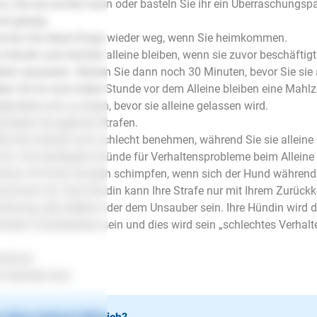
s, die sie suchen kann oder basteln Sie ihr ein Überraschungsp
d geistig.
men Sie diese Dinge wieder weg, wenn Sie heimkommen.
e Hündin wird leichter alleine bleiben, wenn sie zuvor beschäfti
iben spazieren. Warten Sie dann noch 30 Minuten, bevor Sie sie a
en Sie ihr eine halbe Stunde vor dem Alleine bleiben eine Mahlz
lichkeit sich zu lösen, bevor sie alleine gelassen wird.
meiden Sie jegliche Strafen.
lte Ihre Hündin sich schlecht benehmen, während Sie sie alleine
 ihr. Die häufigsten Gründe für Verhaltensprobleme beim Alleine 
itzer mit ihren Hunden schimpfen, wenn sich der Hund während d
ommen hat. Ihre Hündin kann Ihre Strafe nur mit Ihrem Zurückk
störung, dem Bellen oder dem Unsauber sein. Ihre Hündin wird d
hsten Zurückkehren sein und dies wird sein „schlechtes Verhalt
zlichst
e Gabriele Holz