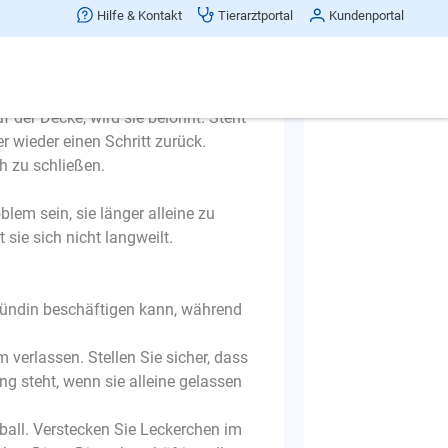
Hilfe & Kontakt
Tierarztportal
Kundenportal
ll sie eine kurze Zeit verweilen.
 Sie sich, solange sie dort bleibt.
uf der Decke, wird sie belohnt. Steht
r wieder einen Schritt zurück.
h zu schließen.
blem sein, sie länger alleine zu
sie sich nicht langweilt.
 Hündin beschäftigen kann, während
verlassen. Stellen Sie sicher, dass
g steht, wenn sie alleine gelassen
ball. Verstecken Sie Leckerchen im