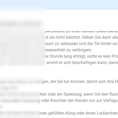
Starten Sie damit, Ihre Hündin auf ihre Decke zu schicken. Dort so
iben Sie bei ihr stehen. Belohnen Sie sie dafür.
Als nächstes schicken Sie Ihre Hündin auf ihre Decke und bewegen
ertes
Über uns
Services
ohnen Sie sie dafür.
Steigern Sie die Zeit und die Distanz zu Ihrer Hündin. Bleibt sie a
 auf oder jammert sie, wird sie nicht belohnt. Gehen Sie dann abe
Beginnen Sie dann, den Raum zu verlassen und die Tür hinter sic
Beginnen Sie dann, die Abwesenheit zu verlängern.
Wenn Ihre Hündin dies eine Stunde lang erträgt, sollte es kein Pro
sen. Geben Sie ihr etwas, womit er sich beschäftigen kann, damit 
gibt eine Reihe von Dingen, die Sie tun können, damit sich Ihre
 weg sind.
en Sie ihr einen Knochen oder ein Spielzeug, wenn Sie den Raum 
 besondere Spielzeug oder Knochen der Hündin nur zur Verfügun
d.
E-Mail
en Sie Ihrer Hündin einen gefüllten Kong oder einen Leckerchen