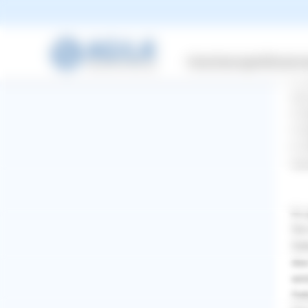
1. 
Ble
2. 
Versicherungen
Wissensw
Bel
3. 
sie
4. 
5. 
6. 
las
Es 
Sie
Geb
das
wir
WhatsApp
Facebook
Twitter
Pinterest
Geb
ZURÜCK ZUR FRAGE