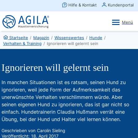
AGILA Kunden-App
Ansehen
×
AGILA Haustierversicherung AG
Gratis - Im Play Store laden
Startseite
/
Magazin
/
Wissenswertes
/
Hunde
/
Verhalten & Training
/
Ignorieren will gelernt sein
Ignorieren will gelernt sein
In manchen Situationen ist es ratsam, seinen Hund zu
ignorieren, weil jede Form der Aufmerksamkeit das
unerwünschte Verhalten verschlimmern würde. Aber
seinen eigenen Hund zu ignorieren, das ist gar nicht so
einfach. Hundetrainerin Claudia Hußmann verrät eine
Übung, bei der Hund und Halter viel lernen können.
Geschrieben von
Carolin Sieling
Veröffentlicht:
18. April 2017