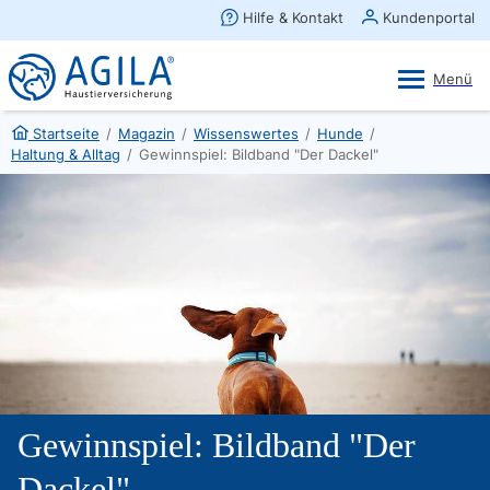
AGILA Kunden-App
Ansehen
×
AGILA Haustierversicherung AG
Gratis - Im Play Store laden
Startseite
/
Magazin
/
Wissenswertes
/
Hunde
/
Haltung & Alltag
/
Gewinnspiel: Bildband "Der Dackel"
Gewinnspiel: Bildband "Der
Dackel"