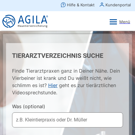
AGILA Kunden-App
Ansehen
×
AGILA Haustierversicherung AG
Gratis - Im Play Store laden
TIERARZTVERZEICHNIS SUCHE
Finde Tierarztpraxen ganz in Deiner Nähe. Dein
Vierbeiner ist krank und Du weißt nicht, wie
schlimm es ist?
Hier
geht es zur tierärztlichen
Videosprechstunde.
Was
(optional)