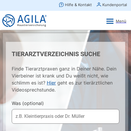
AGILA Kunden-App
Ansehen
×
AGILA Haustierversicherung AG
Gratis - Im Play Store laden
TIERARZTVERZEICHNIS SUCHE
Finde Tierarztpraxen ganz in Deiner Nähe. Dein
Vierbeiner ist krank und Du weißt nicht, wie
schlimm es ist?
Hier
geht es zur tierärztlichen
Videosprechstunde.
Was
(optional)