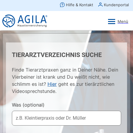
AGILA Kunden-App
Ansehen
×
AGILA Haustierversicherung AG
Gratis - Im Play Store laden
TIERARZTVERZEICHNIS SUCHE
Finde Tierarztpraxen ganz in Deiner Nähe. Dein
Vierbeiner ist krank und Du weißt nicht, wie
schlimm es ist?
Hier
geht es zur tierärztlichen
Videosprechstunde.
Was
(optional)