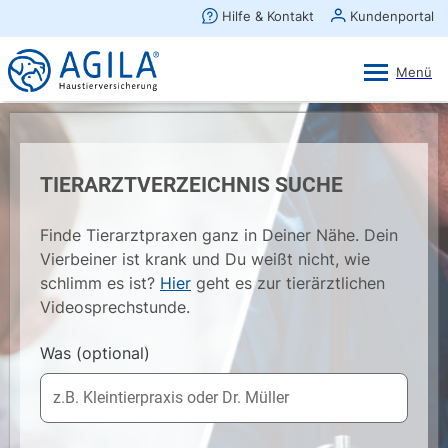
AGILA Kunden-App
Ansehen
×
AGILA Haustierversicherung AG
Gratis - Im Play Store laden
TIERARZTVERZEICHNIS SUCHE
Finde Tierarztpraxen ganz in Deiner Nähe. Dein
Vierbeiner ist krank und Du weißt nicht, wie
schlimm es ist?
Hier
geht es zur tierärztlichen
Videosprechstunde.
Was
(optional)