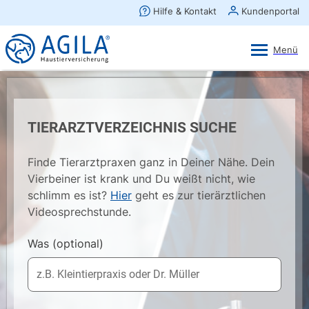
AGILA Kunden-App
Ansehen
×
AGILA Haustierversicherung AG
Gratis - Im Play Store laden
TIERARZTVERZEICHNIS SUCHE
Finde Tierarztpraxen ganz in Deiner Nähe. Dein
Vierbeiner ist krank und Du weißt nicht, wie
schlimm es ist?
Hier
geht es zur tierärztlichen
Videosprechstunde.
Was
(optional)