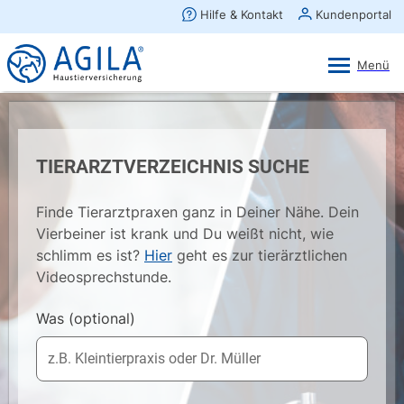
AGILA Kunden-App
Ansehen
×
AGILA Haustierversicherung AG
Gratis - Im Play Store laden
TIERARZTVERZEICHNIS SUCHE
Finde Tierarztpraxen ganz in Deiner Nähe. Dein
Vierbeiner ist krank und Du weißt nicht, wie
schlimm es ist?
Hier
geht es zur tierärztlichen
Videosprechstunde.
Was
(optional)