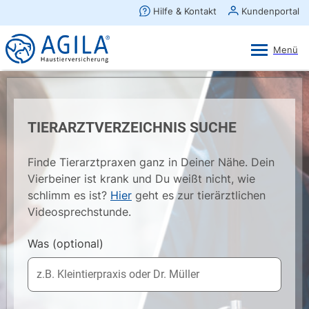
AGILA Kunden-App
Ansehen
×
AGILA Haustierversicherung AG
Gratis - Im Play Store laden
TIERARZTVERZEICHNIS SUCHE
Finde Tierarztpraxen ganz in Deiner Nähe. Dein
Vierbeiner ist krank und Du weißt nicht, wie
schlimm es ist?
Hier
geht es zur tierärztlichen
Videosprechstunde.
Was
(optional)