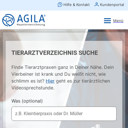
AGILA Kunden-App
Ansehen
×
AGILA Haustierversicherung AG
Gratis - Im Play Store laden
TIERARZTVERZEICHNIS SUCHE
Finde Tierarztpraxen ganz in Deiner Nähe. Dein
Vierbeiner ist krank und Du weißt nicht, wie
schlimm es ist?
Hier
geht es zur tierärztlichen
Videosprechstunde.
Was
(optional)