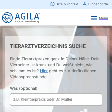
AGILA Kunden-App
Ansehen
×
AGILA Haustierversicherung AG
Gratis - Im Play Store laden
TIERARZTVERZEICHNIS SUCHE
Finde Tierarztpraxen ganz in Deiner Nähe. Dein
Vierbeiner ist krank und Du weißt nicht, wie
schlimm es ist?
Hier
geht es zur tierärztlichen
Videosprechstunde.
Was
(optional)