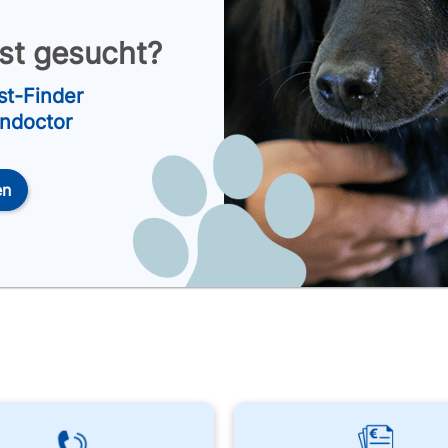
nst gesucht?
st-Finder
endoctor
en