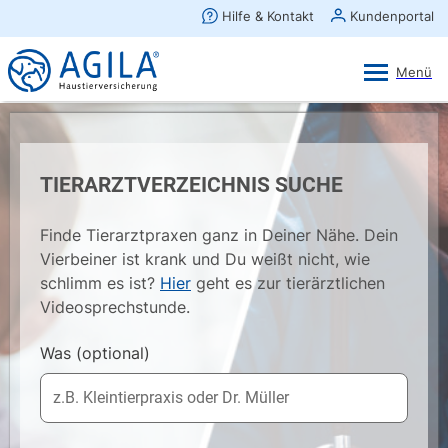
AGILA Kunden-App
Ansehen
×
AGILA Haustierversicherung AG
Gratis - Im Play Store laden
TIERARZTVERZEICHNIS SUCHE
Finde Tierarztpraxen ganz in Deiner Nähe. Dein
Vierbeiner ist krank und Du weißt nicht, wie
schlimm es ist?
Hier
geht es zur tierärztlichen
Videosprechstunde.
Was
(optional)