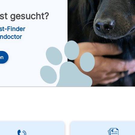
nst gesucht?
st-Finder
endoctor
en