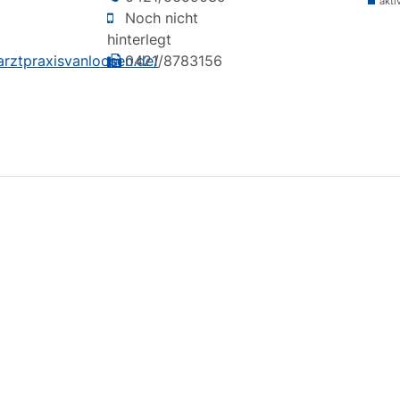
akti
Noch nicht
hinterlegt
arztpraxisvanloosen.de/
0421/8783156