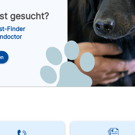
nst gesucht?
st-Finder
endoctor
en