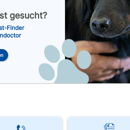
nst gesucht?
st-Finder
endoctor
en