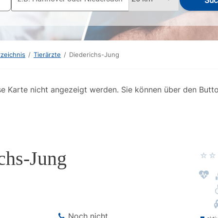
Suc
rzeichnis
/
Tierärzte
/
Diederichs-Jung
se Karte nicht angezeigt werden. Sie können über den Butt
chs-Jung
Noch nicht