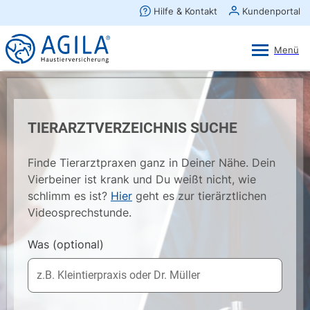
AGILA Kunden-App
Ansehen
×
AGILA Haustierversicherung AG
Gratis - Im Play Store laden
TIERARZTVERZEICHNIS SUCHE
Finde Tierarztpraxen ganz in Deiner Nähe. Dein
Vierbeiner ist krank und Du weißt nicht, wie
schlimm es ist?
Hier
geht es zur tierärztlichen
Videosprechstunde.
Was
(optional)