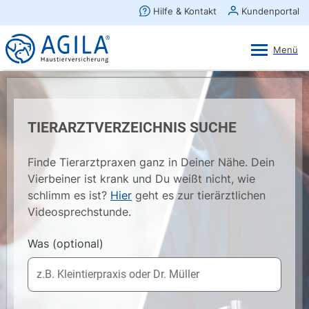
AGILA Kunden-App
Ansehen
×
AGILA Haustierversicherung AG
Gratis - Im Play Store laden
TIERARZTVERZEICHNIS SUCHE
Finde Tierarztpraxen ganz in Deiner Nähe. Dein
Vierbeiner ist krank und Du weißt nicht, wie
schlimm es ist?
Hier
geht es zur tierärztlichen
Videosprechstunde.
Was
(optional)