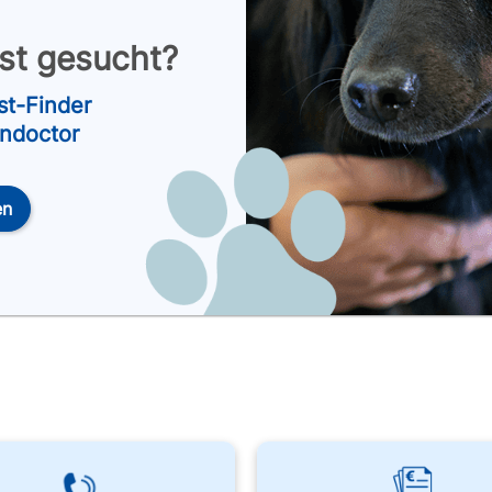
nst gesucht?
st-Finder
endoctor
en