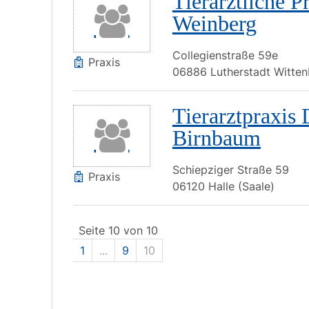
Tierärztliche P
Weinberg
Collegienstraße
59e
Praxis
06886
Lutherstadt Witte
Tierarztpraxis 
Birnbaum
Schiepziger Straße
59
Praxis
06120
Halle (Saale)
Seite 10 von 10
1
...
9
10