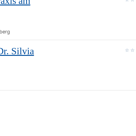
raxis am
nberg
Dr. Silvia