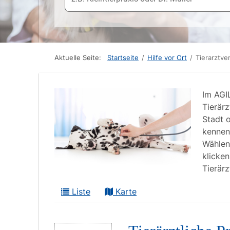
Aktuelle Seite:
Startseite
/
Hilfe vor Ort
/
Tierarztve
Im AGI
Tierärz
Stadt 
kennen
Wählen
klicke
Tierärz
Liste
Karte