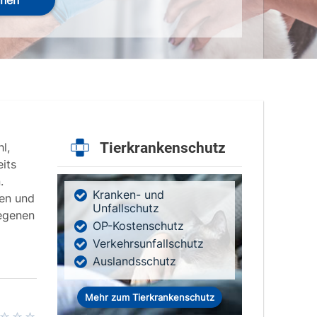
hen
Tierkrankenschutz
l,
its
.
Kranken- und
ten und
Unfallschutz
legenen
OP-Kostenschutz
Verkehrsunfallschutz
Auslandsschutz
Mehr zum Tierkrankenschutz