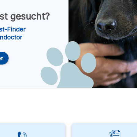
nst gesucht?
st-Finder
endoctor
en