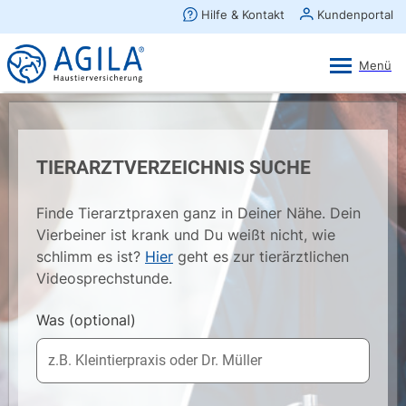
AGILA Kunden-App
Ansehen
×
AGILA Haustierversicherung AG
Gratis - Im Play Store laden
TIERARZTVERZEICHNIS SUCHE
Finde Tierarztpraxen ganz in Deiner Nähe. Dein
Vierbeiner ist krank und Du weißt nicht, wie
schlimm es ist?
Hier
geht es zur tierärztlichen
Videosprechstunde.
Was
(optional)