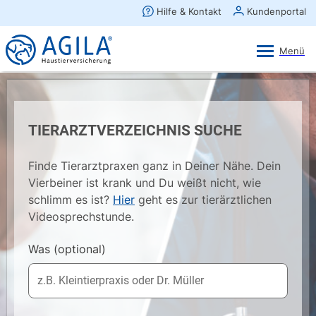
AGILA Kunden-App
Ansehen
×
AGILA Haustierversicherung AG
Gratis - Im Play Store laden
TIERARZTVERZEICHNIS SUCHE
Finde Tierarztpraxen ganz in Deiner Nähe. Dein
Vierbeiner ist krank und Du weißt nicht, wie
schlimm es ist?
Hier
geht es zur tierärztlichen
Videosprechstunde.
Was
(optional)