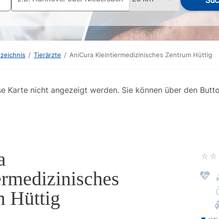
Suc
rzeichnis
/
Tierärzte
/
AniCura Kleintiermedizinisches Zentrum Hüttig
se Karte nicht angezeigt werden. Sie können über den Butt
a
ermedizinisches
 Hüttig