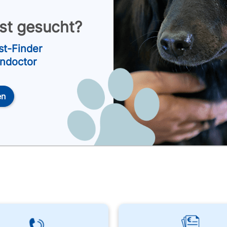
nst gesucht?
st-Finder
endoctor
en