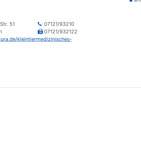
akti
Str.
51
07121/93210
n
07121/932122
ura.de/kleintiermedizinisches-