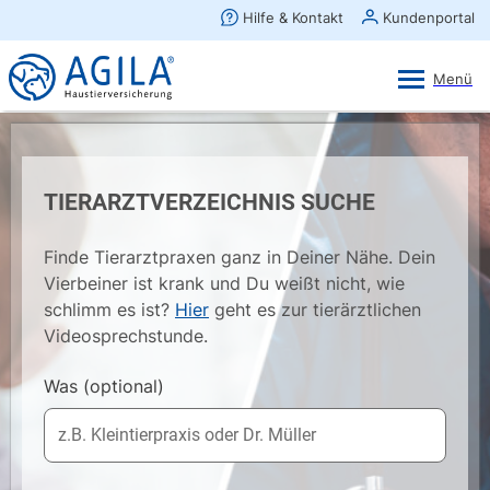
AGILA Kunden-App
Ansehen
×
AGILA Haustierversicherung AG
Gratis - Im Play Store laden
TIERARZTVERZEICHNIS SUCHE
Finde Tierarztpraxen ganz in Deiner Nähe. Dein
Vierbeiner ist krank und Du weißt nicht, wie
schlimm es ist?
Hier
geht es zur tierärztlichen
Videosprechstunde.
Was
(optional)