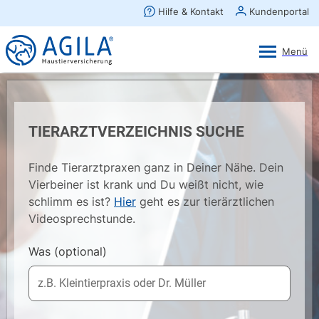
AGILA Kunden-App
Ansehen
×
AGILA Haustierversicherung AG
Gratis - Im Play Store laden
TIERARZTVERZEICHNIS SUCHE
Finde Tierarztpraxen ganz in Deiner Nähe. Dein
Vierbeiner ist krank und Du weißt nicht, wie
schlimm es ist?
Hier
geht es zur tierärztlichen
Videosprechstunde.
Was
(optional)