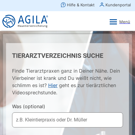
AGILA Kunden-App
Ansehen
×
AGILA Haustierversicherung AG
Gratis - Im Play Store laden
TIERARZTVERZEICHNIS SUCHE
Finde Tierarztpraxen ganz in Deiner Nähe. Dein
Vierbeiner ist krank und Du weißt nicht, wie
schlimm es ist?
Hier
geht es zur tierärztlichen
Videosprechstunde.
Was
(optional)