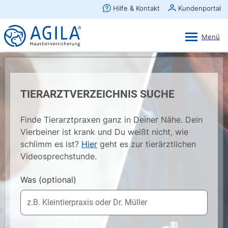
AGILA Kunden-App
Ansehen
×
AGILA Haustierversicherung AG
Gratis - Im Play Store laden
TIERARZTVERZEICHNIS SUCHE
Finde Tierarztpraxen ganz in Deiner Nähe. Dein
Vierbeiner ist krank und Du weißt nicht, wie
schlimm es ist?
Hier
geht es zur tierärztlichen
Videosprechstunde.
Was
(optional)