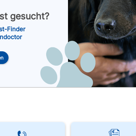
nst gesucht?
st-Finder
endoctor
en