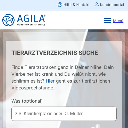
AGILA Kunden-App
Ansehen
×
AGILA Haustierversicherung AG
Gratis - Im Play Store laden
TIERARZTVERZEICHNIS SUCHE
Finde Tierarztpraxen ganz in Deiner Nähe. Dein
Vierbeiner ist krank und Du weißt nicht, wie
schlimm es ist?
Hier
geht es zur tierärztlichen
Videosprechstunde.
Was
(optional)