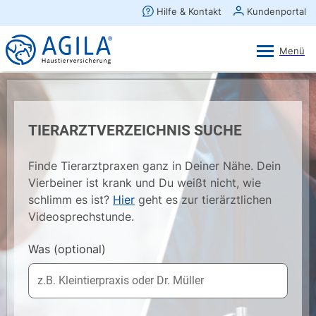
AGILA Kunden-App
Ansehen
×
AGILA Haustierversicherung AG
Gratis - Im Play Store laden
TIERARZTVERZEICHNIS SUCHE
Finde Tierarztpraxen ganz in Deiner Nähe. Dein
Vierbeiner ist krank und Du weißt nicht, wie
schlimm es ist?
Hier
geht es zur tierärztlichen
Videosprechstunde.
Was
(optional)