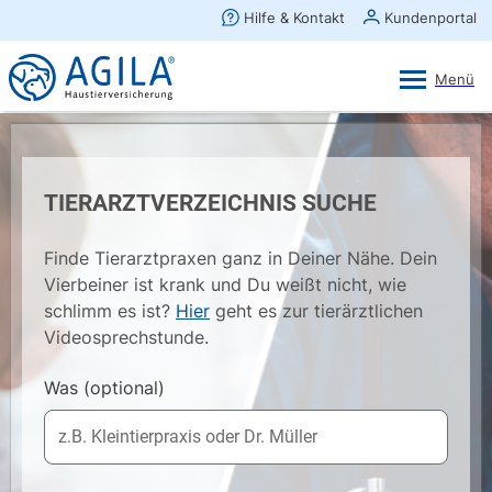
AGILA Kunden-App
Ansehen
×
AGILA Haustierversicherung AG
Gratis - Im Play Store laden
TIERARZTVERZEICHNIS SUCHE
Finde Tierarztpraxen ganz in Deiner Nähe. Dein
Vierbeiner ist krank und Du weißt nicht, wie
schlimm es ist?
Hier
geht es zur tierärztlichen
Videosprechstunde.
Was
(optional)