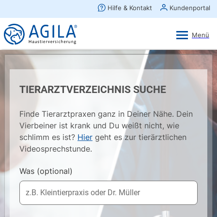
AGILA Kunden-App
Ansehen
×
AGILA Haustierversicherung AG
Gratis - Im Play Store laden
TIERARZTVERZEICHNIS SUCHE
Finde Tierarztpraxen ganz in Deiner Nähe. Dein
Vierbeiner ist krank und Du weißt nicht, wie
schlimm es ist?
Hier
geht es zur tierärztlichen
Videosprechstunde.
Was
(optional)