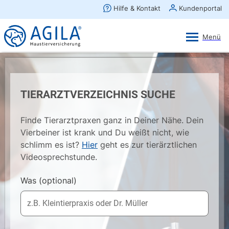
AGILA Kunden-App
Ansehen
×
AGILA Haustierversicherung AG
Gratis - Im Play Store laden
TIERARZTVERZEICHNIS SUCHE
Finde Tierarztpraxen ganz in Deiner Nähe. Dein
Vierbeiner ist krank und Du weißt nicht, wie
schlimm es ist?
Hier
geht es zur tierärztlichen
Videosprechstunde.
Was
(optional)