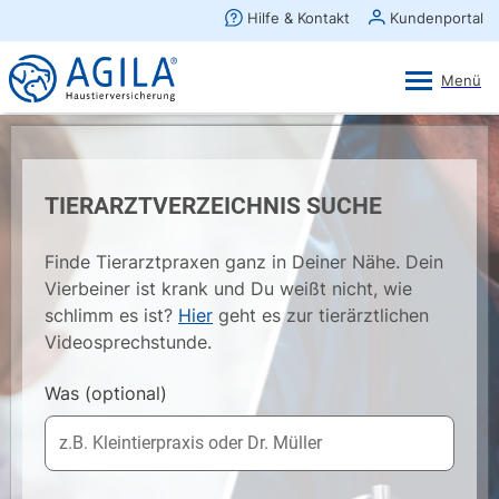
AGILA Kunden-App
Ansehen
×
AGILA Haustierversicherung AG
Gratis - Im Play Store laden
TIERARZTVERZEICHNIS SUCHE
Finde Tierarztpraxen ganz in Deiner Nähe. Dein
Vierbeiner ist krank und Du weißt nicht, wie
schlimm es ist?
Hier
geht es zur tierärztlichen
Videosprechstunde.
Was
(optional)