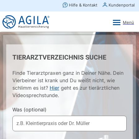
AGILA Kunden-App
Ansehen
×
AGILA Haustierversicherung AG
Gratis - Im Play Store laden
TIERARZTVERZEICHNIS SUCHE
Finde Tierarztpraxen ganz in Deiner Nähe. Dein
Vierbeiner ist krank und Du weißt nicht, wie
schlimm es ist?
Hier
geht es zur tierärztlichen
Videosprechstunde.
Was
(optional)