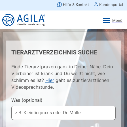
AGILA Kunden-App
Ansehen
×
AGILA Haustierversicherung AG
Gratis - Im Play Store laden
TIERARZTVERZEICHNIS SUCHE
Finde Tierarztpraxen ganz in Deiner Nähe. Dein
Vierbeiner ist krank und Du weißt nicht, wie
schlimm es ist?
Hier
geht es zur tierärztlichen
Videosprechstunde.
Was
(optional)