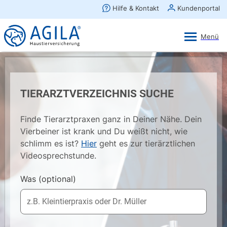
AGILA Kunden-App
Ansehen
×
AGILA Haustierversicherung AG
Gratis - Im Play Store laden
TIERARZTVERZEICHNIS SUCHE
Finde Tierarztpraxen ganz in Deiner Nähe. Dein
Vierbeiner ist krank und Du weißt nicht, wie
schlimm es ist?
Hier
geht es zur tierärztlichen
Videosprechstunde.
Was
(optional)