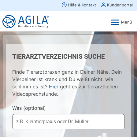
AGILA Kunden-App
Ansehen
×
AGILA Haustierversicherung AG
Gratis - Im Play Store laden
TIERARZTVERZEICHNIS SUCHE
Finde Tierarztpraxen ganz in Deiner Nähe. Dein
Vierbeiner ist krank und Du weißt nicht, wie
schlimm es ist?
Hier
geht es zur tierärztlichen
Videosprechstunde.
Was
(optional)