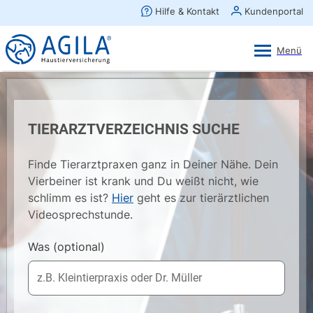
AGILA Kunden-App
Ansehen
×
AGILA Haustierversicherung AG
Gratis - Im Play Store laden
TIERARZTVERZEICHNIS SUCHE
Finde Tierarztpraxen ganz in Deiner Nähe. Dein
Vierbeiner ist krank und Du weißt nicht, wie
schlimm es ist?
Hier
geht es zur tierärztlichen
Videosprechstunde.
Was
(optional)