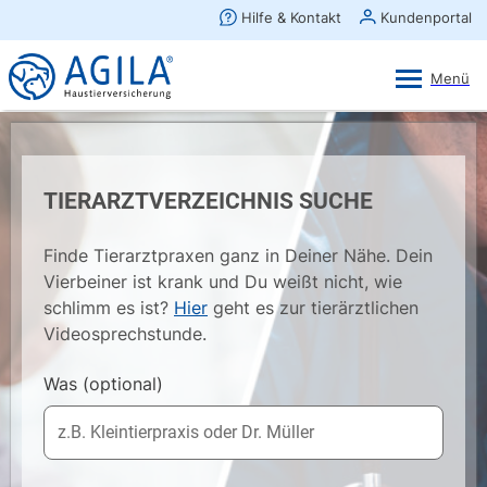
AGILA Kunden-App
Ansehen
×
AGILA Haustierversicherung AG
Gratis - Im Play Store laden
TIERARZTVERZEICHNIS SUCHE
Finde Tierarztpraxen ganz in Deiner Nähe. Dein
Vierbeiner ist krank und Du weißt nicht, wie
schlimm es ist?
Hier
geht es zur tierärztlichen
Videosprechstunde.
Was
(optional)