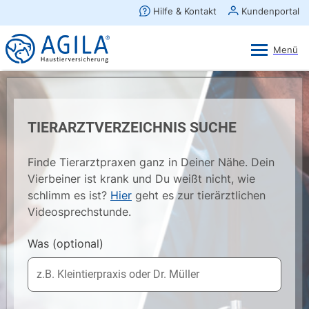
AGILA Kunden-App
Ansehen
×
AGILA Haustierversicherung AG
Gratis - Im Play Store laden
TIERARZTVERZEICHNIS SUCHE
Finde Tierarztpraxen ganz in Deiner Nähe. Dein
Vierbeiner ist krank und Du weißt nicht, wie
schlimm es ist?
Hier
geht es zur tierärztlichen
Videosprechstunde.
Was
(optional)