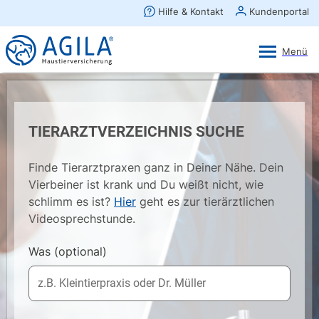
AGILA Kunden-App
Ansehen
×
AGILA Haustierversicherung AG
Gratis - Im Play Store laden
TIERARZTVERZEICHNIS SUCHE
Finde Tierarztpraxen ganz in Deiner Nähe. Dein
Vierbeiner ist krank und Du weißt nicht, wie
schlimm es ist?
Hier
geht es zur tierärztlichen
Videosprechstunde.
Was
(optional)