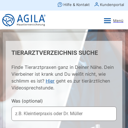
AGILA Kunden-App
Ansehen
×
AGILA Haustierversicherung AG
Gratis - Im Play Store laden
TIERARZTVERZEICHNIS SUCHE
Finde Tierarztpraxen ganz in Deiner Nähe. Dein
Vierbeiner ist krank und Du weißt nicht, wie
schlimm es ist?
Hier
geht es zur tierärztlichen
Videosprechstunde.
Was
(optional)