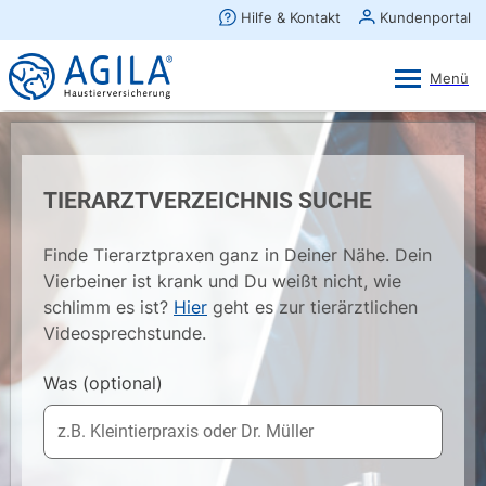
AGILA Kunden-App
Ansehen
×
AGILA Haustierversicherung AG
Gratis - Im Play Store laden
TIERARZTVERZEICHNIS SUCHE
Finde Tierarztpraxen ganz in Deiner Nähe. Dein
Vierbeiner ist krank und Du weißt nicht, wie
schlimm es ist?
Hier
geht es zur tierärztlichen
Videosprechstunde.
Was
(optional)