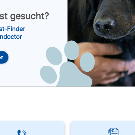
nst gesucht?
st-Finder
endoctor
en