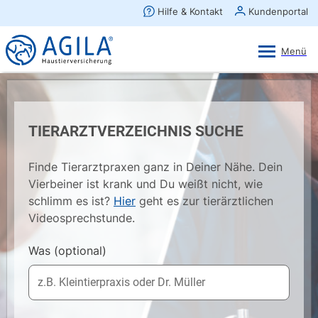
AGILA Kunden-App
Ansehen
×
AGILA Haustierversicherung AG
Gratis - Im Play Store laden
TIERARZTVERZEICHNIS SUCHE
Finde Tierarztpraxen ganz in Deiner Nähe. Dein
Vierbeiner ist krank und Du weißt nicht, wie
schlimm es ist?
Hier
geht es zur tierärztlichen
Videosprechstunde.
Was
(optional)